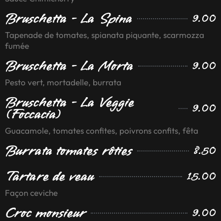
Bruschetta - La Spina
9.00
Tapenade de tomates, spianata piquante, scarmozza
fumée
Bruschetta - La Morta
9.00
Pesto vert, mortadelle, burrata
Bruschetta - La Veggie
9.00
(Foccacia)
Guacamole, tomates confites, poivrons confits, fêta
Burrata tomates rôties
8.50
Tartare de veau
15.00
Façon ceviche
Croc monsieur
9.00