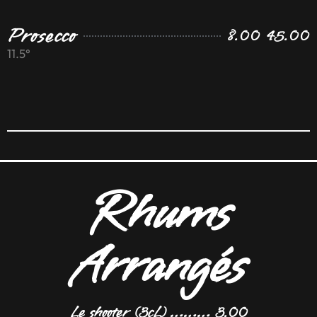
Prosecco
8.00 45.00
11.5°
Rhums
Arrangés
Le shooter (3cL) ……… 3.00