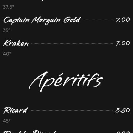
37.5°
Captain Morgain Gold
7.00
35°
Kraken
7.00
40°
Apéritifs
Ricard
3.50
45°