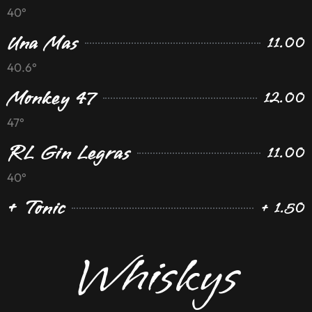
40°
Una Mas
11.00
40.6°
Monkey 47
12.00
47°
RL Gin Legras
11.00
40°
+ Tonic
+ 1.50
Whiskys