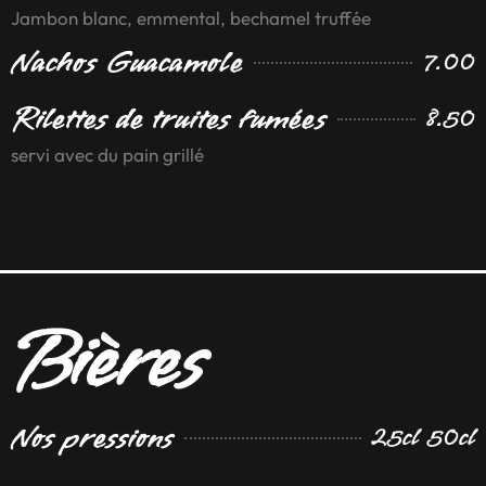
Jambon blanc, emmental, bechamel truffée
Nachos Guacamole
7.00
Rilettes de truites fumées
8.50
servi avec du pain grillé
Bières
Nos pressions
25cl 50cl