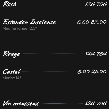
Rosé
12cl 75cl
Estandon Insolence
5.50 32.00
Mediterranée 12.5°
Rouge
12cl 75cl
Castel
5.00 26.00
Merlot 14°
Vin mousseux
12cl 75cl