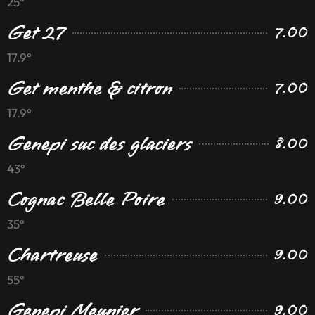
25°
Get 27
7.00
17.9°
Get menthe & citron
7.00
17.9°
Genepi suc des glaciers
8.00
43°
Cognac Belle Poire
9.00
35°
Chartreuse
9.00
55°
Genepi Meunier
9.00