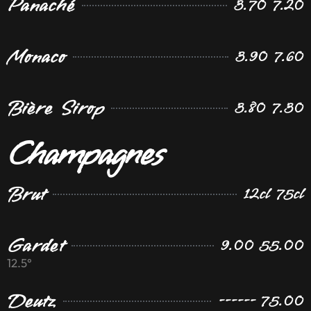
Panaché
3.70 7.20
Monaco
3.90 7.60
Bière Sirop
3.80 7.30
Champagnes
Brut
12cl 75cl
Gardet
9.00 55.00
12.5°
Deutz
------ 75.00