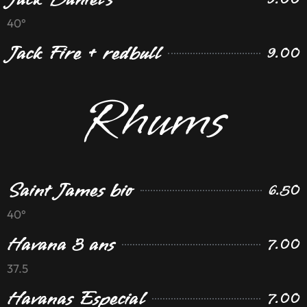
40°
Jack Fire + redbull
9.00
Rhums
Saint James bio
6.50
40°
Havana 3 ans
7.00
37.5
Havanas Especial
7.00