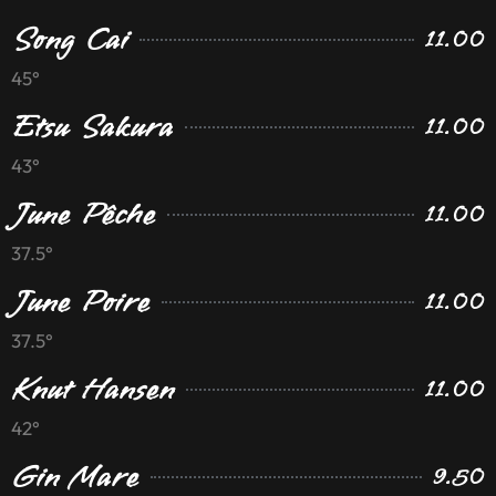
Song Cai
11.00
45°
Etsu Sakura
11.00
43°
June Pêche
11.00
37.5°
June Poire
11.00
37.5°
Knut Hansen
11.00
42°
Gin Mare
9.50