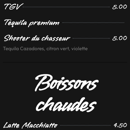
TGV
5.00
Tequila premium
Shooter du chasseur
5.00
Tequila Cazadores, citron vert, violette
Boissons
chaudes
Latte Macchiatto
4.50