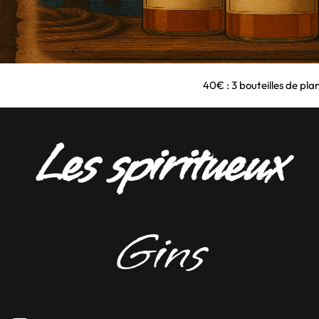
65€ : 3 bouteilles de
Les spiritueux
Gins