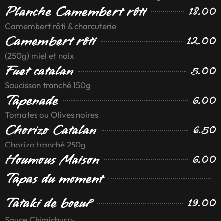
Planche Camembert rôti
18.00
Camembert rôti & charcuterie
Camembert rôti
12.00
(250g) miel et noix
Fuet catalan
5.00
Saucisson tranché 150g
Tapenade
6.00
Tomates ou Olives noires
Chorizo Catalan
6.50
Chorizo tranché 250g
Houmous Maison
6.00
Tapas du moment
Tataki de boeuf
19.00
Sauce Chimichurry