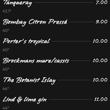
Tanqueray
7.00
43.1°
Bombay Citron Pressé
9.00
40°
Porter’s tropical
10.00
40°
Brockmans mure/cassis
10.00
40°
The Botanist Islay
10.00
46°
Lind & lime gin
11.00
44°