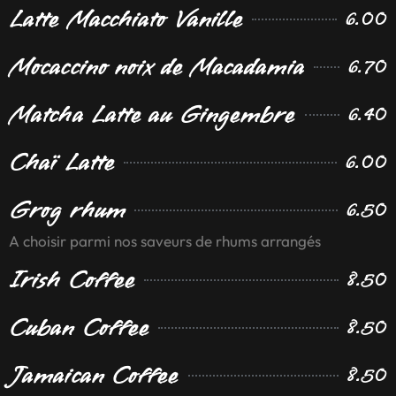
Latte Macchiato Vanille
6.00
Mocaccino noix de Macadamia
6.70
Matcha Latte au Gingembre
6.40
Chaï Latte
6.00
Grog rhum
6.50
A choisir parmi nos saveurs de rhums arrangés
Irish Coffee
8.50
Cuban Coffee
8.50
Jamaican Coffee
8.50