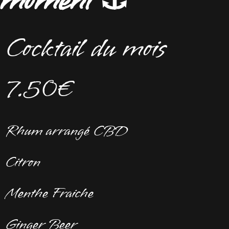
moment ⚓️
Cocktail du mois
7.50€
Rhum arrangé CBD
Citron
Menthe Fraiche
Ginger Beer