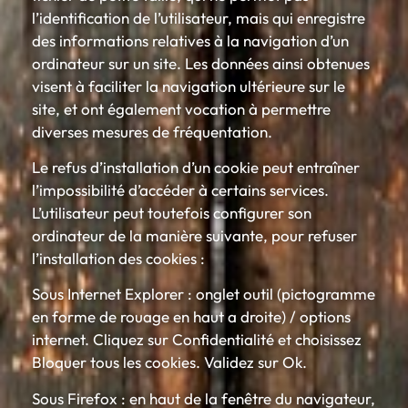
l’identification de l’utilisateur, mais qui enregistre
des informations relatives à la navigation d’un
ordinateur sur un site. Les données ainsi obtenues
visent à faciliter la navigation ultérieure sur le
site, et ont également vocation à permettre
diverses mesures de fréquentation.
Le refus d’installation d’un cookie peut entraîner
l’impossibilité d’accéder à certains services.
L’utilisateur peut toutefois configurer son
ordinateur de la manière suivante, pour refuser
l’installation des cookies :
Sous Internet Explorer : onglet outil (pictogramme
en forme de rouage en haut a droite) / options
internet. Cliquez sur Confidentialité et choisissez
Bloquer tous les cookies. Validez sur Ok.
Sous Firefox : en haut de la fenêtre du navigateur,