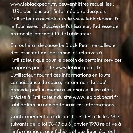
www.leblackpearl.fr, peuvent êtres recueillies :
l’URL des liens par l’intermédiaire desquels
l’utilisateur a accédé au site www.leblackpearl.fr,
le fournisseur d’accès de l’utilisateur, l’adresse de
protocole Internet (IP) de l’utilisateur.
En tout état de cause Le Black Pearl ne collecte
des informations personnelles relatives à
l’utilisateur que pour le besoin de certains services
proposés par le site www.leblackpearl.fr.
L’utilisateur fournit ces informations en toute
connaissance de cause, notamment lorsqu’il
procède par lui-même à leur saisie. Il est alors
précisé à l’utilisateur du site www.leblackpearl.fr
l’obligation ou non de fournir ces informations.
Conformément aux dispositions des articles 38 et
suivants de la loi 78-17 du 6 janvier 1978 relative à
l’informatique, aux fichiers et aux libertés, tout