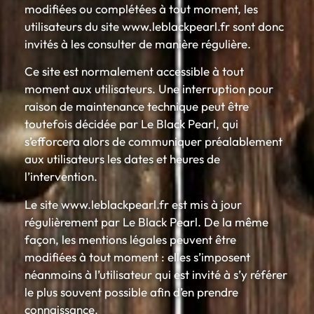
modifiées ou complétées à tout moment, les
utilisateurs du site www.leblackpearl.fr sont donc
invités à les consulter de manière régulière.
Ce site est normalement accessible à tout
moment aux utilisateurs. Une interruption pour
raison de maintenance technique peut être
toutefois décidée par Le Black Pearl, qui
s’efforcera alors de communiquer préalablement
aux utilisateurs les dates et heures de
l’intervention.
Le site www.leblackpearl.fr est mis à jour
régulièrement par Le Black Pearl. De la même
façon, les mentions légales peuvent être
modifiées à tout moment : elles s’imposent
néanmoins à l’utilisateur qui est invité à s’y référer
le plus souvent possible afin d’en prendre
connaissance.