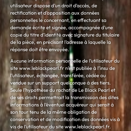
utilisateur dispose d’un droit d’accès, de
rectification et d’opposition aux données
personnelles le concernant, en effectuant sa
demande écrite et signée, accompagnée d’une
copie du titre d’identité avec signature du titulaire
de la pièce, en précisant l’adresse à laquelle la
réponse doit être envoyée.
Aucune information personnelle de l’utilisateur du
site www.leblackpearl.fr n’est publiée à l’insu de
l’utilisateur, échangée, transférée, cédée ou
vendue sur un support quelconque à des tiers.
Seule l’hypothèse du rachat de Le Black Pearl et
de ses droits permettrait la transmission des dites
informations à l’éventuel acquéreur qui serait à
son tour tenu de la même obligation de
conservation et de modification des données vis à
vis de l’utilisateur du site www.leblackpearl.fr.