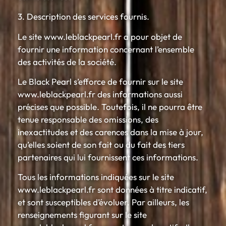
3. Description des services fournis.
Le site www.leblackpearl.fr a pour objet de
fournir une information concernant l’ensemble
des activités de la société.
Le Black Pearl s’efforce de fournir sur le site
www.leblackpearl.fr des informations aussi
précises que possible. Toutefois, il ne pourra être
tenue responsable des omissions, des
inexactitudes et des carences dans la mise à jour,
qu’elles soient de son fait ou du fait des tiers
partenaires qui lui fournissent ces informations.
Tous les informations indiquées sur le site
www.leblackpearl.fr sont données à titre indicatif,
et sont susceptibles d’évoluer. Par ailleurs, les
renseignements figurant sur le site