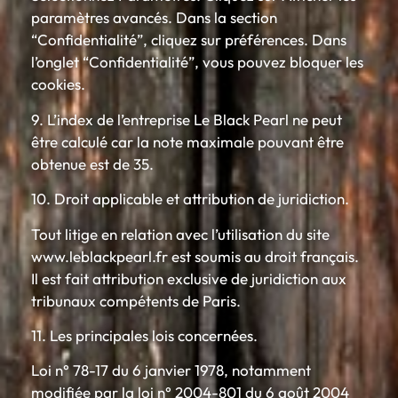
paramètres avancés. Dans la section
“Confidentialité”, cliquez sur préférences. Dans
l’onglet “Confidentialité”, vous pouvez bloquer les
cookies.
9. L’index de l’entreprise Le Black Pearl ne peut
être calculé car la note maximale pouvant être
obtenue est de 35.
10. Droit applicable et attribution de juridiction.
Tout litige en relation avec l’utilisation du site
www.leblackpearl.fr est soumis au droit français.
Il est fait attribution exclusive de juridiction aux
tribunaux compétents de Paris.
11. Les principales lois concernées.
Loi n° 78-17 du 6 janvier 1978, notamment
modifiée par la loi n° 2004-801 du 6 août 2004