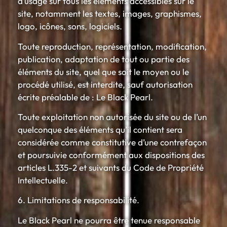
d’usage sur tous les éléments accessibles sur le
site, notamment les textes, images, graphismes,
logo, icônes, sons, logiciels.
Toute reproduction, représentation, modification,
publication, adaptation de tout ou partie des
éléments du site, quel que soit le moyen ou le
procédé utilisé, est interdite, sauf autorisation
écrite préalable de : Le Black Pearl.
Toute exploitation non autorisée du site ou de l’un
quelconque des éléments qu’il contient sera
considérée comme constitutive d’une contrefaçon
et poursuivie conformément aux dispositions des
articles L.335-2 et suivants du Code de Propriété
Intellectuelle.
6. Limitations de responsabilité.
Le Black Pearl ne pourra être tenue responsable