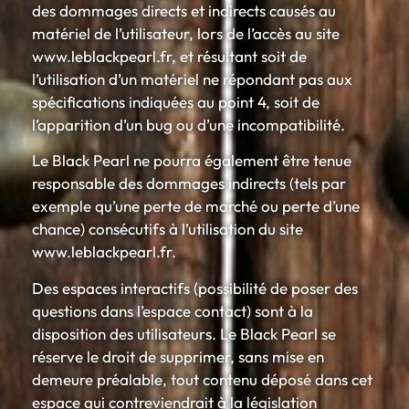
des dommages directs et indirects causés au
matériel de l’utilisateur, lors de l’accès au site
www.leblackpearl.fr, et résultant soit de
l’utilisation d’un matériel ne répondant pas aux
spécifications indiquées au point 4, soit de
l’apparition d’un bug ou d’une incompatibilité.
Le Black Pearl ne pourra également être tenue
responsable des dommages indirects (tels par
exemple qu’une perte de marché ou perte d’une
chance) consécutifs à l’utilisation du site
www.leblackpearl.fr.
Des espaces interactifs (possibilité de poser des
questions dans l’espace contact) sont à la
disposition des utilisateurs. Le Black Pearl se
réserve le droit de supprimer, sans mise en
demeure préalable, tout contenu déposé dans cet
espace qui contreviendrait à la législation