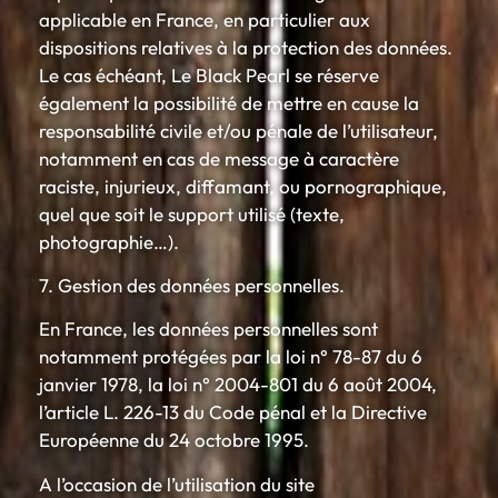
applicable en France, en particulier aux
dispositions relatives à la protection des données.
Le cas échéant, Le Black Pearl se réserve
également la possibilité de mettre en cause la
responsabilité civile et/ou pénale de l’utilisateur,
notamment en cas de message à caractère
raciste, injurieux, diffamant, ou pornographique,
quel que soit le support utilisé (texte,
photographie…).
7. Gestion des données personnelles.
En France, les données personnelles sont
notamment protégées par la loi n° 78-87 du 6
janvier 1978, la loi n° 2004-801 du 6 août 2004,
l’article L. 226-13 du Code pénal et la Directive
Européenne du 24 octobre 1995.
A l’occasion de l’utilisation du site