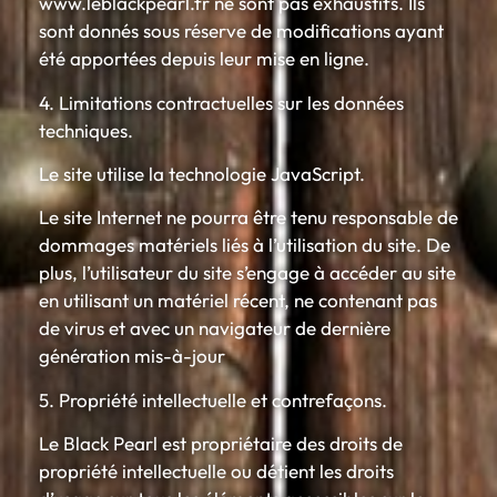
www.leblackpearl.fr ne sont pas exhaustifs. Ils
sont donnés sous réserve de modifications ayant
été apportées depuis leur mise en ligne.
4. Limitations contractuelles sur les données
techniques.
Le site utilise la technologie JavaScript.
Le site Internet ne pourra être tenu responsable de
dommages matériels liés à l’utilisation du site. De
plus, l’utilisateur du site s’engage à accéder au site
en utilisant un matériel récent, ne contenant pas
de virus et avec un navigateur de dernière
génération mis-à-jour
5. Propriété intellectuelle et contrefaçons.
Le Black Pearl est propriétaire des droits de
propriété intellectuelle ou détient les droits