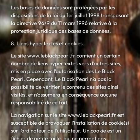
Les bases de données sont protégées par les
dispositions de la loi du 1er juillet 1998 transposant
la directive 96/9 du 11 mars 1996 relative à la
protection juridique des bases de données.
8. Liens hypertextes et cookies.
Le site www.leblackpearl.fr contient un certain
nombre de liens hypertextes vers d’autres sites,
mis en place avec l’autorisation des Le Black
Pearl. Cependant, Le Black Pearl n’a pas la
possibilité de vérifier le contenu des sites ainsi
visités, et n’assumera en conséquence aucune
responsabilité de ce fait.
La navigation sur le site www.leblackpearl.fr est
susceptible de provoquer l’installation de cookie(s)
sur l’ordinateur de l’utilisateur. Un cookie est un
fichier de petite taille, qui ne permet pas